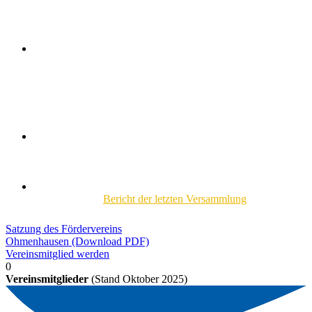
Details und Satzung des Fördervereins
Gemeinnützigkeit
– Der Förderverein ist gemeinnützig. Er ist
selbstlos tätig und verfolgt keine eigenwirtschaftlichen
Zwecke. Zur Umsetzung der Vereinsziele im Bereich der
Jugendarbeit, in der Förderung von Sport, Kunst und Kultur
und der Altenhilfe kann der Förderverein auch anderen
gemeinnützigen ortsansässigen Vereinen Mittel zur Verfügung
stellen.
Mitgliedschaft
– Jeder kann mitmachen. Mit Ihrem
Mitgliedsbeitrag stärken Sie den Verein finanziell. Durch
aktive Mithilfe können Sie die Umsetzung unserer Vorhaben
zusätzlich unterstützen.
Termin für die nächste Jahreshauptversammlung
steht
noch nicht fest.
Bericht der letzten Versammlung
Satzung des Fördervereins
Ohmenhausen (Download PDF)
Vereinsmitglied werden
0
Vereinsmitglieder
(Stand Oktober 2025)